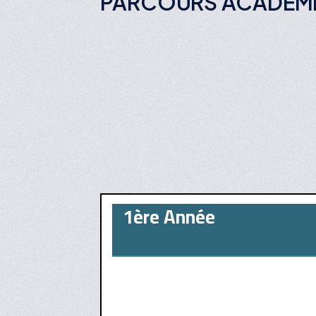
PARCOURS ACADÉM
1ère Année