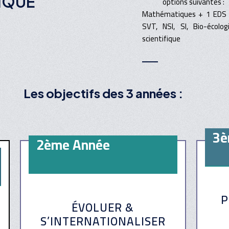
IQUE
options suivantes :
Mathématiques + 1 EDS sc
SVT, NSI, SI, Bio-éco
scientifique
Les objectifs des 3 années :
3è
2ème Année
P
ÉVOLUER &
S’INTERNATIONALISER