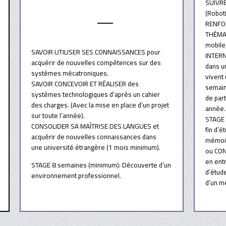
SUIVR
(Robot
RENFO
THÉMAT
mobile
SAVOIR UTILISER SES CONNAISSANCES pour
INTERN
acquérir de nouvelles compétences sur des
dans un
systèmes mécatroniques.
vivent
SAVOIR CONCEVOIR ET RÉALISER des
semain
systèmes technologiques d’après un cahier
de part
des charges. (Avec la mise en place d’un projet
année.
sur toute l’année).
STAGE 
CONSOLIDER SA MAÎTRISE DES LANGUES et
fin d’é
acquérir de nouvelles connaissances dans
mémoir
une université étrangère (1 mois minimum).
ou CO
en entr
STAGE 8 semaines (minimum): Découverte d’un
d’étude
environnement professionnel.
d’un m